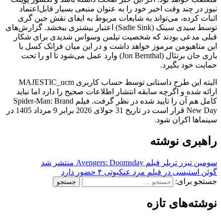
نیوز در چند وقت اخیر خود را به عنوان منبعی بسیار قابل‌اعتماد
اثبات کرده، می‌تواند به شایعات مربوط به ایفای نقش جین گری
توسط سیدی سینک (Sadie Sink) اعتبار بیشتری ببخشد. گزارش‌های
قبلی مدعی بودند که شخصیت تیلمن وسواس شدیدی برای شکار
این متاهیومن مرموز خواهد داشت و در این میان فرانک کسل با
بازی جان برنثال (Jon Bernthal) وارد عمل می‌شود تا او را تحت
حمایت خود بگیرد.
البته این طرح داستانی توسط حساب کاربری MAJESTIC_ucm
ارائه شده و اگرچه سابقه انتشار اطلاعات صحیح را دارد اما نباید
کامل هم آن را تایید شده در نظر گرفت. فیلم Spider-Man: Brand
New Day قرار است در تاریخ 31 جولای 2026 برابر 9 مرداد 1405 در
سینماها اکران شود.
راهبری نوشته
سومین تیزر تریلر فیلم Avengers: Doomsday منتشر شد
گوئن استیسی در فیلم مرد عنکبوتی ۴ حضور دارد
جستجو برای:
نوشته‌های تازه