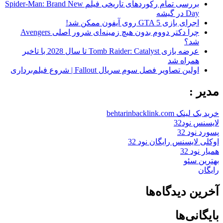
بررسی تمام رکوردهای تاریخی فیلم Spider-Man: Brand New
Day در گیشه
اجرای بازی GTA 5 روی آیفون ممکن شد!
چرا دکتر دووم بدون هیچ زمینه‌ای شرور اصلی Avengers
شد؟
عرضه بازی Tomb Raider: Catalyst تا سال 2028 با تاخیر
همراه شد
اولین تصاویر فصل سوم سریال Fallout | شروع فیلم‌برداری
مدیر :
خرید بک لینک behtarinbacklink.com
لایسنس نود32
پسورد نود 32
اوکلی لایسنس رایگان نود 32
همیار نود 32
بهترین سئو
رایگان
آخرین دیدگاه‌ها
بایگانی‌ها