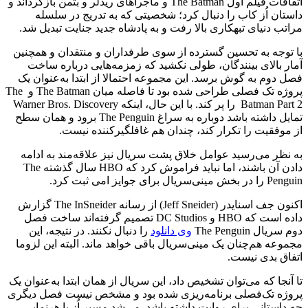
اتفاقات فیلم اول The Batman و ماجراهای ریدلر و بتمن بازگرداند و
داستان اُز کاب را دنبال کرد؛ شخصیتی که به‌ تدریج در سلسله‌
مراتب دنیای تبهکاری بالا رفت و به پادشاه جدید جنایت تبدیل شد.
با توجه به تحسین گسترده از سوی طرفداران و منتقدان و همچنین
آمار بالای بینندگان، طولی نکشید که زمزمه‌هایی درباره ساخت
فصل دوم به گوش برسد. این مجموعه احتمالا از ابتدا به‌عنوان یک
پروژه تک‌ فصلی طراحی شده بود تا فاصله میان The Batman و The
Batman Part 2 را پر کند. با این حال، اینکه Warner Bros. Discovery
تمایل داشته باشد دوباره به سراغ The Penguin برود و همان سطح
از موفقیت را تکرار کند، چندان هم غافلگیرکننده نیست.
به نظر می‌رسید عوامل خلاق پشت سریال نیز علاقه‌مند به ادامه
دادن آن باشند، اما نباید فراموش کرد که HBO سال گذشته The
Penguin را در بخش مینی‌سریال برای جوایز امی ثبت کرد.
اکنون جف اسنایدر (Jeff Sneider) از رسانه The InSneider گزارش
داده است که HBO و DC Studios تصمیم گرفته‌اند ساخت فصل
دوم سریال The Penguin
وی دانلود
را دنبال نکنند. در نتیجه، این
مجموعه هم‌چنان یک مینی‌سریال باقی خواهد ماند. البته این لزوما
اتفاق بدی نیست.
تا آنجا که می‌توان تشخیص داد، این سریال از همان ابتدا به‌عنوان یک
پروژه تک‌فصلی برنامه‌ریزی شده بود و مشخص نیست فصل دیگری
چه داستانی برای روایت داشته باشد. می‌شد مسیر اُز با هرنمایی