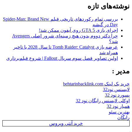
نوشته‌های تازه
بررسی تمام رکوردهای تاریخی فیلم Spider-Man: Brand New
Day در گیشه
اجرای بازی GTA 5 روی آیفون ممکن شد!
چرا دکتر دووم بدون هیچ زمینه‌ای شرور اصلی Avengers
شد؟
عرضه بازی Tomb Raider: Catalyst تا سال 2028 با تاخیر
همراه شد
اولین تصاویر فصل سوم سریال Fallout | شروع فیلم‌برداری
مدیر :
خرید بک لینک behtarinbacklink.com
لایسنس نود32
پسورد نود 32
اوکلی لایسنس رایگان نود 32
همیار نود 32
بهترین سئو
رایگان
خرید آنتی ویروس