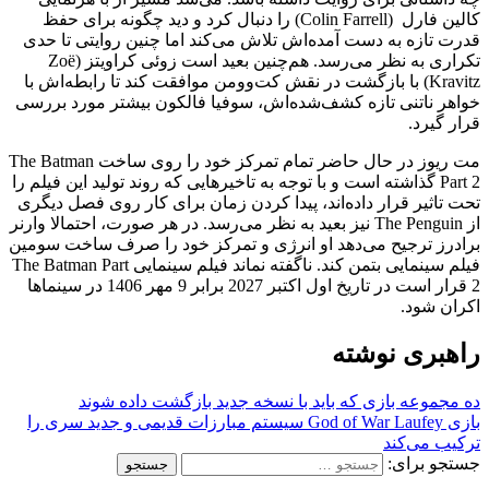
کالین فارل (Colin Farrell) را دنبال کرد و دید چگونه برای حفظ
قدرت تازه به ‌دست ‌آمده‌اش تلاش می‌کند اما چنین روایتی تا حدی
تکراری به نظر می‌رسد. هم‌چنین بعید است زوئی کراویتز (Zoë
Kravitz) با بازگشت در نقش کت‌وومن موافقت کند تا رابطه‌اش با
خواهر ناتنی تازه کشف‌شده‌اش، سوفیا فالکون بیشتر مورد بررسی
قرار گیرد.
مت ریوز در حال حاضر تمام تمرکز خود را روی ساخت The Batman
Part 2 گذاشته است و با توجه به تاخیرهایی که روند تولید این فیلم را
تحت تاثیر قرار داده‌اند، پیدا کردن زمان برای کار روی فصل دیگری
از The Penguin نیز بعید به نظر می‌رسد. در هر صورت، احتمالا وارنر
برادرز ترجیح می‌دهد او انرژی و تمرکز خود را صرف ساخت سومین
فیلم سینمایی بتمن کند. ناگفته نماند فیلم سینمایی The Batman Part
2 قرار است در تاریخ اول اکتبر 2027 برابر 9 مهر 1406 در سینماها
اکران شود.
راهبری نوشته
ده مجموعه بازی که باید با نسخه جدید بازگشت داده شوند
بازی God of War Laufey سیستم مبارزات قدیمی و جدید سری را
ترکیب می‌کند
جستجو برای: