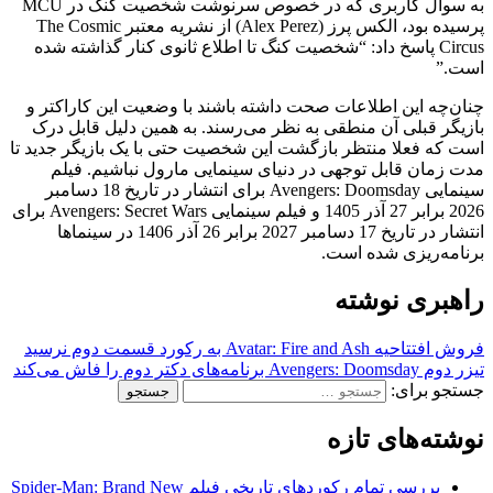
به سوال کاربری که در خصوص سرنوشت شخصیت کنگ در MCU
پرسیده بود، الکس پرز (Alex Perez) از نشریه معتبر The Cosmic
Circus پاسخ داد: “شخصیت کنگ تا اطلاع ثانوی کنار گذاشته شده
است.”
چنان‌چه این اطلاعات صحت داشته باشند با وضعیت این کاراکتر و
بازیگر قبلی آن منطقی به نظر می‌رسند. به همین دلیل قابل درک
است که فعلا منتظر بازگشت این شخصیت حتی با یک بازیگر جدید تا
مدت زمان قابل توجهی در دنیای سینمایی مارول نباشیم. فیلم
سینمایی Avengers: Doomsday برای انتشار در تاریخ 18 دسامبر
2026 برابر 27 آذر 1405 و فیلم سینمایی Avengers: Secret Wars برای
انتشار در تاریخ 17 دسامبر 2027 برابر 26 آذر 1406 در سینماها
برنامه‌ریزی شده است.
راهبری نوشته
فروش افتتاحیه Avatar: Fire and Ash به رکورد قسمت دوم نرسید
تیزر دوم Avengers: Doomsday برنامه‌های دکتر دوم را فاش می‌کند
جستجو برای:
نوشته‌های تازه
بررسی تمام رکوردهای تاریخی فیلم Spider-Man: Brand New