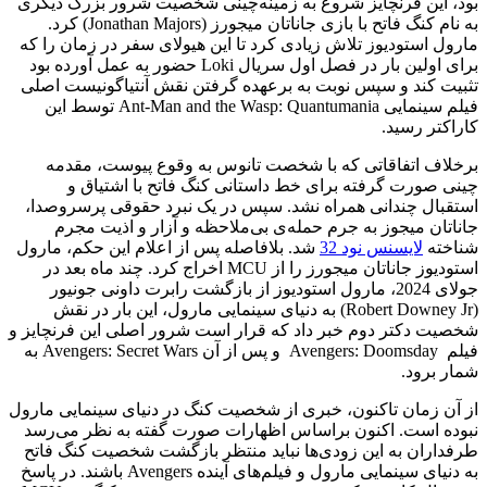
بود، این فرنچایز شروع به زمینه‌چینی شخصیت شرور بزرگ دیگری
به نام کنگ فاتح با بازی جاناتان میجورز (Jonathan Majors) کرد.
مارول استودیوز تلاش زیادی کرد تا این هیولای سفر در زمان را که
برای اولین بار در فصل اول سریال Loki حضور به عمل آورده بود
تثبیت کند و سپس نوبت به برعهده گرفتن نقش آنتیاگونیست اصلی
فیلم سینمایی Ant-Man and the Wasp: Quantumania توسط این
کاراکتر رسید.
برخلاف اتفاقاتی که با شخصت تانوس به وقوع پیوست، مقدمه
چینی صورت گرفته برای خط داستانی کنگ فاتح با اشتیاق و
استقبال چندانی همراه نشد. سپس در یک نبرد حقوقی پرسروصدا،
جاناتان میجوز به جرم حمله‌ی بی‌ملاحظه و آزار و اذیت مجرم
شناخته
لایسنس نود 32
شد. بلافاصله پس از اعلام این حکم، مارول
استودیوز جاناتان میجورز را از MCU اخراج کرد. چند ماه بعد در
جولای 2024، مارول استودیوز از بازگشت رابرت داونی جونیور
(Robert Downey Jr) به دنیای سینمایی مارول، این بار در نقش
شخصیت دکتر دوم خبر داد که قرار است شرور اصلی این فرنچایز و
فیلم Avengers: Doomsday و پس از آن Avengers: Secret Wars به
شمار برود.
از آن زمان تاکنون، خبری از شخصیت کنگ در دنیای سینمایی مارول
نبوده است. اکنون براساس اظهارات صورت گفته به نظر می‌رسد
طرفداران به این زودی‌ها نباید منتظر بازگشت شخصیت کنگ فاتح
به دنیای سینمایی مارول و فیلم‌های آینده Avengers باشند. در پاسخ