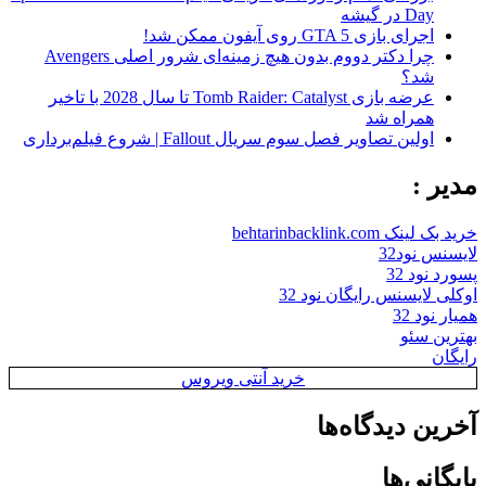
Day در گیشه
اجرای بازی GTA 5 روی آیفون ممکن شد!
چرا دکتر دووم بدون هیچ زمینه‌ای شرور اصلی Avengers
شد؟
عرضه بازی Tomb Raider: Catalyst تا سال 2028 با تاخیر
همراه شد
اولین تصاویر فصل سوم سریال Fallout | شروع فیلم‌برداری
مدیر :
خرید بک لینک behtarinbacklink.com
لایسنس نود32
پسورد نود 32
اوکلی لایسنس رایگان نود 32
همیار نود 32
بهترین سئو
رایگان
خرید آنتی ویروس
آخرین دیدگاه‌ها
بایگانی‌ها