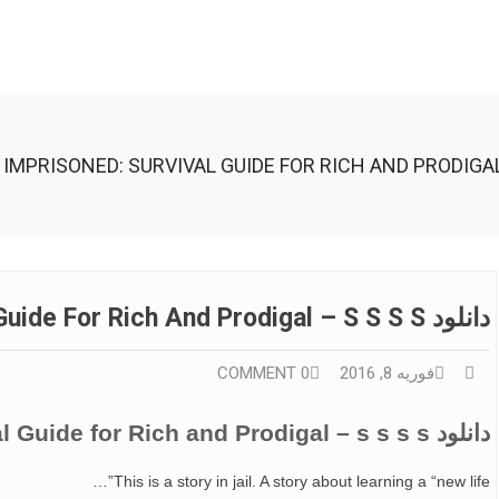
دانلود Imprisoned: Survival Guide For Rich And Prodigal – S S S S
فوریه 8, 2016
0 COMMENT
دانلود Imprisoned: Survival Guide for Rich and Prodigal – s s s s
This is a story in jail. A story about learning a “new life”…