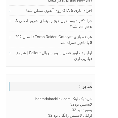
N: Brand New Day در گیشه
اجرای بازی GTA 5 روی آیفون ممکن شد!
چرا دکتر دووم بدون هیچ زمینه‌ای شرور اصلی A
Vengers شد؟
عرضه بازی Tomb Raider: Catalyst تا سال 202
8 با تاخیر همراه شد
اولین تصاویر فصل سوم سریال Fallout | شروع
فیلم‌برداری
مدیر :
خرید بک لینک behtarinbacklink.com
لایسنس نود32
پسورد نود 32
اوکلی لایسنس رایگان نود 32