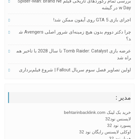
بررسی تمام رکوردهای تاریخی فیلم Spider-Man: Brand Ne
W Day در گیشه
اجرای بازی GTA 5 روی آیفون ممکن شد!
چرا دکتر دووم بدون هیچ زمینه‌ای شرور اصلی Avengers ش
د؟
عرضه بازی Tomb Raider: Catalyst تا سال 2028 با تاخیر هم
راه شد
اولین تصاویر فصل سوم سریال Fallout | شروع فیلم‌برداری
مدیر :
خرید بک لینک behtarinbacklink.com
لایسنس نود32
پسورد نود 32
اوکلی لایسنس رایگان نود 32
همیار نود 32