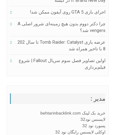
N: Brand New Day در گیشه
اجرای بازی GTA 5 روی آیفون ممکن شد!
چرا دکتر دووم بدون هیچ زمینه‌ای شرور اصلی A
Vengers شد؟
عرضه بازی Tomb Raider: Catalyst تا سال 202
8 با تاخیر همراه شد
اولین تصاویر فصل سوم سریال Fallout | شروع
فیلم‌برداری
مدیر :
خرید بک لینک behtarinbacklink.com
لایسنس نود32
پسورد نود 32
اوکلی لایسنس رایگان نود 32