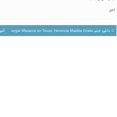
افق
راهبری
دانلود فیلم Descargar Masacre en Texas: Herencia Maldita Gratis
آلب
نوشته