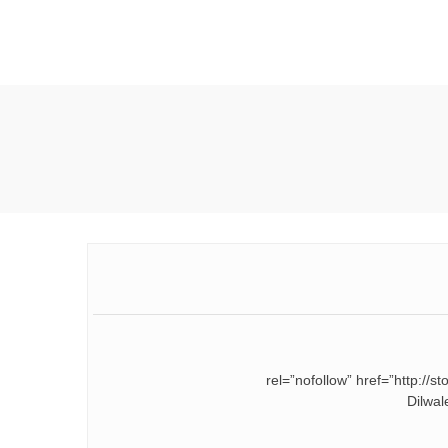
rel=”nofollow” href=”ht