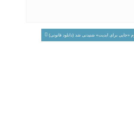
وم «جایی برای ابدیت» شنیدنی شد (دانلود قانونی)