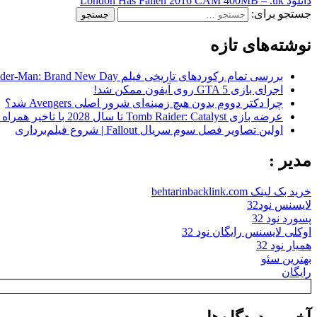
دانلود London Has Fallen 2016 CAM 400MB – .uk
جستجو برای:
نوشته‌های تازه
بررسی تمام رکوردهای تاریخی فیلم Spider-Man: Brand New Day در گیشه
اجرای بازی GTA 5 روی آیفون ممکن شد!
چرا دکتر دووم بدون هیچ زمینه‌ای شرور اصلی Avengers شد؟
عرضه بازی Tomb Raider: Catalyst تا سال 2028 با تاخیر همراه شد
اولین تصاویر فصل سوم سریال Fallout | شروع فیلم‌برداری
مدیر :
خرید بک لینک behtarinbacklink.com
لایسنس نود32
پسورد نود 32
اوکلی لایسنس رایگان نود 32
همیار نود 32
بهترین سئو
رایگان