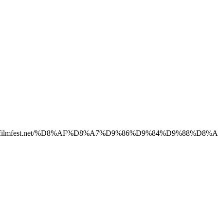
rel=”nofollow” href=”http://stopfilmfest.net/%D8%AF%D8%A7%D9%86