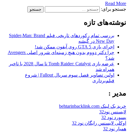
Read More
جستجو برای:
نوشته‌های تازه
بررسی تمام رکوردهای تاریخی فیلم Spider-Man: Brand
New Day در گیشه
اجرای بازی GTA 5 روی آیفون ممکن شد!
چرا دکتر دووم بدون هیچ زمینه‌ای شرور اصلی Avengers
شد؟
عرضه بازی Tomb Raider: Catalyst تا سال 2028 با تاخیر
همراه شد
اولین تصاویر فصل سوم سریال Fallout | شروع
فیلم‌برداری
مدیر :
خرید بک لینک behtarinbacklink.com
لایسنس نود32
پسورد نود 32
اوکلی لایسنس رایگان نود 32
همیار نود 32