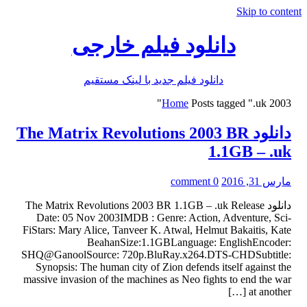
Skip to content
دانلود فیلم خارجی
دانلود فیلم جدید با لینک مستقیم
Home
Posts tagged ".uk 2003"
دانلود The Matrix Revolutions 2003 BR
1.1GB – .uk
مارس 31, 2016
0 comment
دانلود The Matrix Revolutions 2003 BR 1.1GB – .uk Release
Date: 05 Nov 2003IMDB : Genre: Action, Adventure, Sci-
FiStars: Mary Alice, Tanveer K. Atwal, Helmut Bakaitis, Kate
BeahanSize:1.1GBLanguage: EnglishEncoder:
SHQ@GanoolSource: 720p.BluRay.x264.DTS-CHDSubtitle:
Synopsis: The human city of Zion defends itself against the
massive invasion of the machines as Neo fights to end the war
at another […]