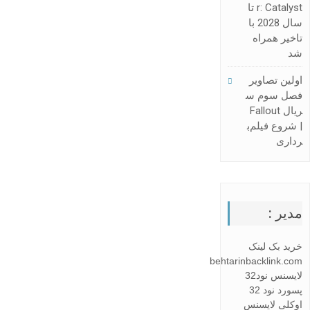
R: Catalyst تا
سال 2028 با
تاخیر همراه
شد
اولین تصاویر
فصل سوم س
ریال Fallout
| شروع فیلم‌ب
رداری
مدیر :
خرید بک لینک
behtarinbacklink.com
لایسنس نود32
پسورد نود 32
اوکلی لایسنس