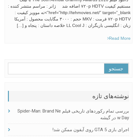
مستقیم کیفیت ۷۲۰p HDTV اضافه شد ژانر : مراسم منتشر کننده :
href=”http://tehmovies.net/” target=”_blank”>ته موویز کیفیت :
۷۲۰p HDTV فرمت : MKV حجم : ۳۰۰۰ مگابایت محصول : آمریکا
زبان : انگلیسی بازيگران : LL Cool J خلاصه داستان : پنجاه و […]
Read More
جستجو
برای:
نوشته‌های تازه
بررسی تمام رکوردهای تاریخی فیلم Spider-Man: Brand Ne
W Day در گیشه
اجرای بازی GTA 5 روی آیفون ممکن شد!