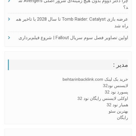
چرا دکتر دووم بدون هیچ زمینه‌ای شرور اصلی Avengers ش
د؟
عرضه بازی Tomb Raider: Catalyst تا سال 2028 با تاخیر هم
راه شد
اولین تصاویر فصل سوم سریال Fallout | شروع فیلم‌برداری
مدیر :
خرید بک لینک behtarinbacklink.com
لایسنس نود32
پسورد نود 32
اوکلی لایسنس رایگان نود 32
همیار نود 32
بهترین سئو
رایگان