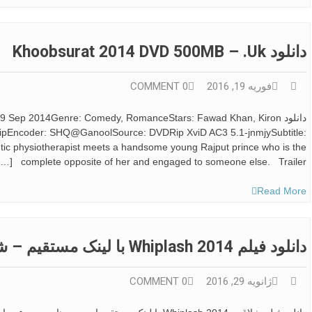
دانلود Khoobsurat 2014 DVD 500MB – .uk
فوریه 19, 2016
0 COMMENT
دانلود Sep 2014Genre: Comedy, RomanceStars: Fawad Khan, Kiron
ipEncoder: SHQ@GanoolSource: DVDRip XviD AC3 5.1-jnmjySubtitle:
tic physiotherapist meets a handsome young Rajput prince who is the
complete opposite of her and engaged to someone else. Trailer […]
Read More
دانلود فیلم Whiplash 2014 با لینک مستقیم – شلاق
ژانویه 29, 2016
0 COMMENT