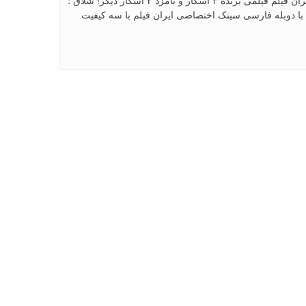
دانلود فیلم شلاق – Whiplash 2014 با لینک مستقیم از سرورهای پرسرعت ایران فیلم فیلمی برنده ۳ اسکار و نامزد ۲ اسکار دیگر! شلاق ؛
با دوبله فارسی سینک اختصاصی ایران فیلم با سه کیفیت