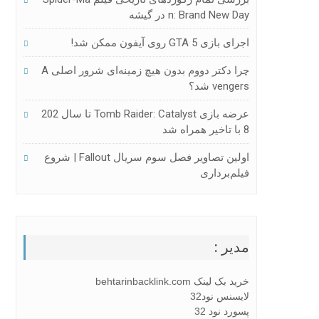
N: Brand New Day در گیشه
اجرای بازی GTA 5 روی آیفون ممکن شد!
چرا دکتر دووم بدون هیچ زمینه‌ای شرور اصلی A
Vengers شد؟
عرضه بازی Tomb Raider: Catalyst تا سال 202
8 با تاخیر همراه شد
اولین تصاویر فصل سوم سریال Fallout | شروع
فیلم‌برداری
مدیر :
خرید بک لینک behtarinbacklink.com
لایسنس نود32
پسورد نود 32