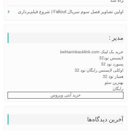
راه شد
اولین تصاویر فصل سوم سریال Fallout | شروع فیلم‌برداری
مدیر :
خرید بک لینک behtarinbacklink.com
لایسنس نود32
پسورد نود 32
اوکلی لایسنس رایگان نود 32
همیار نود 32
بهترین سئو
رایگان
خرید آنتی ویروس
آخرین دیدگاه‌ها