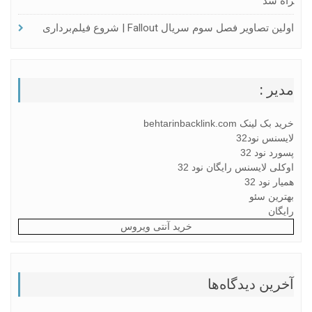
راه شد
اولین تصاویر فصل سوم سریال Fallout | شروع فیلم‌برداری
مدیر :
خرید بک لینک behtarinbacklink.com
لایسنس نود32
پسورد نود 32
اوکلی لایسنس رایگان نود 32
همیار نود 32
بهترین سئو
رایگان
خرید آنتی ویروس
آخرین دیدگاه‌ها