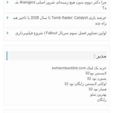
چرا دکتر دووم بدون هیچ زمینه‌ای شرور اصلی Avengers ش
د؟
عرضه بازی Tomb Raider: Catalyst تا سال 2028 با تاخیر هم
راه شد
اولین تصاویر فصل سوم سریال Fallout | شروع فیلم‌برداری
مدیر :
خرید بک لینک behtarinbacklink.com
لایسنس نود32
پسورد نود 32
اوکلی لایسنس رایگان نود 32
همیار نود 32
بهترین سئو
رایگان