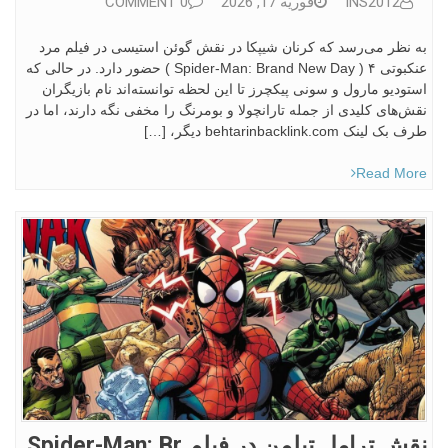
INS2012
فوریه 17, 2026
0 COMMENT
به نظر می‌رسد که کرنان شیپکا در نقش گوئن استیسی در فیلم مرد
عنکبوتی ۴ ( Spider-Man: Brand New Day ) حضور دارد. در حالی که
استودیو مارول و سونی پیکچرز تا این لحظه توانسته‌اند نام بازیگران
نقش‌های کلیدی از جمله تارانچولا و بومرنگ را مخفی نگه دارند، اما در
طرف بک لینک behtarinbacklink.com دیگر، […]
Read More
نقش ترامل تیلمن در فیلم Spider-Man: Br