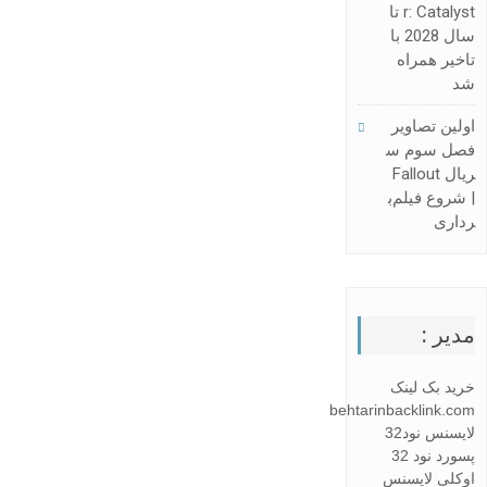
R: Catalyst تا
سال 2028 با
تاخیر همراه
شد
اولین تصاویر
فصل سوم س
ریال Fallout
| شروع فیلم‌ب
رداری
مدیر :
خرید بک لینک
behtarinbacklink.com
لایسنس نود32
پسورد نود 32
اوکلی لایسنس