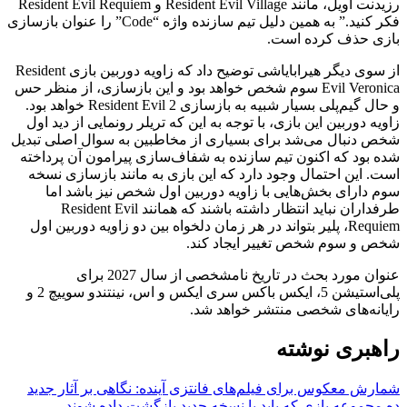
رزیدنت اویل، مانند Resident Evil Village و Resident Evil Requiem
فکر کنید.” به همین دلیل تیم سازنده واژه “Code” را عنوان بازسازی
بازی حذف کرده است.
از سوی دیگر هیرابایاشی توضیح داد که زاویه دوربین بازی Resident
Evil Veronica سوم شخص خواهد بود و این بازسازی، از منظر حس
و حال گیم‌پلی بسیار شبیه به بازسازی Resident Evil 2 خواهد بود.
زاویه دوربین این بازی، با توجه به این که تریلر رونمایی از دید اول
شخص دنبال می‌شد برای بسیاری از مخاطبین به سوال اصلی تبدیل
شده بود که اکنون تیم سازنده به شفاف‌سازی پیرامون آن پرداخته
است. این احتمال وجود دارد که این بازی به مانند بازسازی نسخه
سوم دارای بخش‌هایی با زاویه دوربین اول شخص نیز باشد اما
طرفداران نباید انتظار داشته باشند که همانند Resident Evil
Requiem، پلیر بتواند در هر زمان دلخواه بین دو زاویه دوربین اول
شخص و سوم شخص تغییر ایجاد کند.
عنوان مورد بحث در تاریخ نامشخصی از سال 2027 برای
پلی‌استیشن 5، ایکس باکس سری ایکس و اس، نینتندو سوییچ 2 و
رایانه‌های شخصی منتشر خواهد شد.
راهبری نوشته
شمارش معکوس برای فیلم‌های فانتزی آینده: نگاهی بر آثار جدید
ده مجموعه بازی که باید با نسخه جدید بازگشت داده شوند