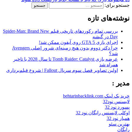
جستجو برای:
نوشته‌های تازه
بررسی تمام رکوردهای تاریخی فیلم Spider-Man: Brand New
Day در گیشه
اجرای بازی GTA 5 روی آیفون ممکن شد!
چرا دکتر دووم بدون هیچ زمینه‌ای شرور اصلی Avengers
شد؟
عرضه بازی Tomb Raider: Catalyst تا سال 2028 با تاخیر
همراه شد
اولین تصاویر فصل سوم سریال Fallout | شروع فیلم‌برداری
مدیر :
خرید بک لینک behtarinbacklink.com
لایسنس نود32
پسورد نود 32
اوکلی لایسنس رایگان نود 32
همیار نود 32
بهترین سئو
رایگان