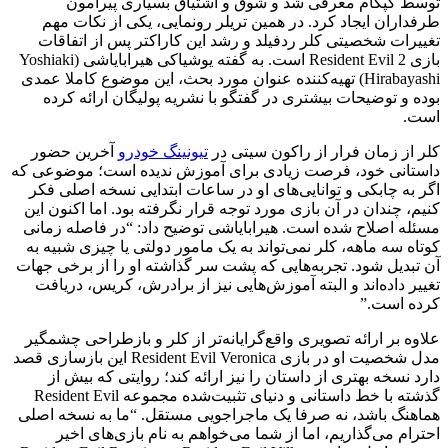
توسط کپکام معرفی شد و شوق و اشتیاق بسیاری پیرامون
طرفداران ایجاد کرد. در همین تریلر رونمایی، یکی از نکات مهم
تغییرات شخصیتی کلر ردفیلد و رشد این کاراکتر پس از اتفاقات
بازی Resident Evil 2 است. به گفته یوشیاکی هیرابایاشی (Yoshiaki
Hirabayashi) تهیه‌کننده عنوان مورد بحث، این موضوع کاملا عمدی
بوده و توضیحات بیشتری در گفتگو با نشریه پولیگان ارائه کرده
است.
کلر از زمان فرار از راکون سیتی در
تیونینگ خودرو
آخرین حضور
داستانی خود، فرصت زیادی برای آموزش ندیده است؛ موضوعی که
اگر به چابکی و توانایی‌های او در ساعات ابتدایی نسخه اصلی فکر
کنیم، چندان در آن بازی مورد توجه قرار نگرفته بود. اما اکنون این
مسئله اصلاح شده است. هیرابایاشی توضیح داد: “در فاصله زمانی
کوتاه سه ماهه، کلر نمی‌تواند به یک مامور دولتی یا چیزی شبیه به
آن تبدیل شود. تجربه‌هایی که پشت سر گذاشته او را از برخی جهات
تغییر داده‌اند و البته آموزش‌هایی نیز از برادرش، کریس، دریافت
کرده است.”
علاوه بر ارائه تصویری واقع‌گرایانه‌تر از کلر و بازطراحی چشمگیر
مدل شخصیت او در بازی Resident Evil Veronica این بازسازی قصد
دارد نسخه بهتری از داستان را نیز ارائه کند؛ روایتی که بیش از
گذشته با خط داستانی و دنیای تثبیت‌شده مجموعه Resident Evil
هماهنگ باشد، نه صرفا یک ماجراجویی مستقل. “ما به نسخه اصلی
احترام می‌گذاریم، اما از شما می‌خواهم به نام بازی‌های اخیر