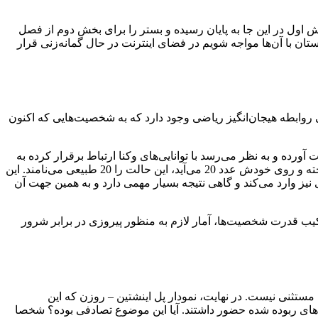
خش اول در این جا به پایان رسیده و بستر را برای بخش دوم از فصل
ن در ادامه داستان با آن‌ها مواجه شویم در فضای اینترنت در حال گمانه‌زنی‌ قرار
یده شده است. در نتیجه، برخی روابطه هیجان‌انگیز ریاضی وجود دارد که به شخصیت‌هایی که اکنون
 که تازه قدرت‌های ماورایی به دست آورده و به نظر می‌رسد با توانایی‌های وکنا ارتباط برقرار کرده به
آن اضافه کنیم، حاصل برابر با عدد 20 می‌شود. درست مثل 20 طبیعی رول بحرانی در بازی دانجن اند دراگونز. در این بازی وقتی تاس را انداخته و روی خودش عدد 20 می‌آید، این حالت را 20 طبیعی می‌نامند. این
ز وارد می‌کند و گاهی نتیجه بسیار مهمی دارد و به همین جهت آن
فصل نهایی سریال، ترکیب قدرت شخصیت‌ها، آمار لازم به منظور پیروزی در برابر شرور
مستثنی نیست. در نهایت، نمودار پل اینشتین – روزن که این
ه‌های ربوده شده حضور داشتند. آیا این موضوع تصادفی بوده؟ شخصا