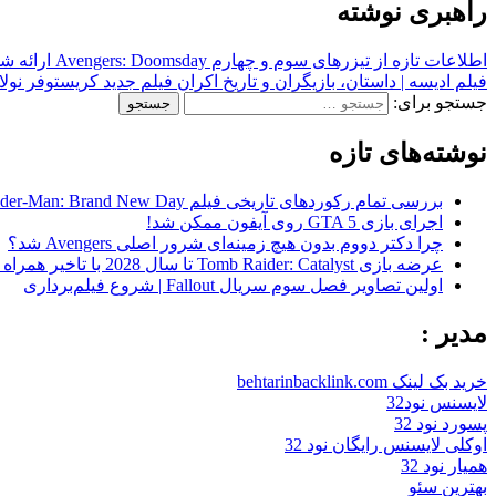
راهبری نوشته
اطلاعات تازه از تیزرهای سوم و چهارم Avengers: Doomsday ارائه شد
فیلم ادیسه | داستان، بازیگران و تاریخ اکران فیلم جدید کریستوفر نولا
جستجو برای:
نوشته‌های تازه
بررسی تمام رکوردهای تاریخی فیلم Spider-Man: Brand New Day در گیشه
اجرای بازی GTA 5 روی آیفون ممکن شد!
چرا دکتر دووم بدون هیچ زمینه‌ای شرور اصلی Avengers شد؟
عرضه بازی Tomb Raider: Catalyst تا سال 2028 با تاخیر همراه شد
اولین تصاویر فصل سوم سریال Fallout | شروع فیلم‌برداری
مدیر :
خرید بک لینک behtarinbacklink.com
لایسنس نود32
پسورد نود 32
اوکلی لایسنس رایگان نود 32
همیار نود 32
بهترین سئو