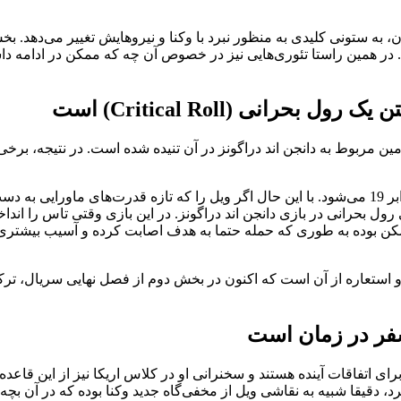
، به ستونی کلیدی به منظور نبرد با وکنا و نیروهایش تغییر می‌دهد. ب
 منظور نبرد نهایی مهیا می‌کند. در همین راستا تئوری‌هایی نیز در خصوص آن چه که ممک
ضح است که از همان فصل اول سریال Stranger Things، مضامین مربوط به دانجن اند دراگونز در آن تن
حاصل شخصیت الون (11) به علاوه شخصیت کالی یا همان ایت (8) برابر 19 می‌شود. با این حال اگر ویل را
کن بوده به طوری که حمله حتما به هدف اصابت کرده و آسیب بیشتری نی
یز Critical Roll یا رول بحرانی نام دارد و استعاره از آن است که اکنون در بخش دوم از 
سفر در زمان است
اتفاقات آینده هستند و سخنرانی او در کلاس اریکا نیز از این قاعده 
 دقیقا شبیه به نقاشی ویل از مخفی‌گاه جدید وکنا بوده که در آن بچ