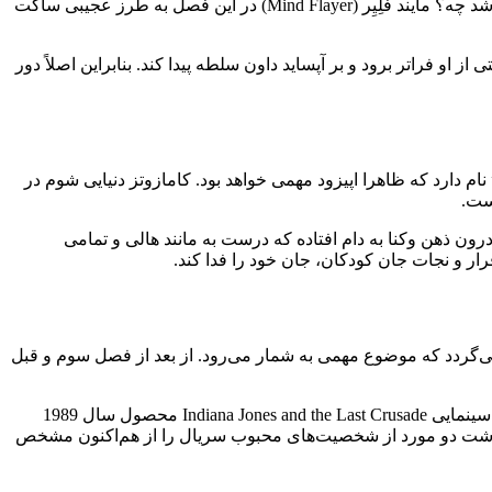
در فصل چهارم سریال، این وِکنا بود که همه‌چیز را از پشت پرده هدایت می‌کرد. اما اگر حالا موجودی به ‌مراتب قدرتمندتر در حال کنترل او باشد چه؟ مایند فلِیِر (Mind Flayer) در این فصل به ‌طرز عجیبی ساکت
دمت کند و یا حتی از او فراتر برود و بر آپساید داون سلطه پیدا کند. بنابراین اصلاً دور
پیزودها از اهمیت زیادی برخوردار بوده و اپیزود افتتاحیه بخش دوم از فصل پایانی سریال Stranger Things “فرار از کامازوتز (Camazotz)” نام دارد که ظاهرا اپیزود مهمی خواهد بود. کامازوتز دنیایی شوم در
 ذهن وکنا به دام افتاده که درست به مانند هالی و تمامی
رار و نجات جان کودکان، جان خود را فدا کند.
ی‌گردد که موضوع مهمی به شمار می‌رود. از بعد از فصل سوم و قبل
هاپر هم‎‌چنین در حال صحبت با شخصیت مایک ویلر نزدیک به سینمای شهر هاوکنیگز مشاهده می‌شود. سینمایی که ظاهرا در حال پخش فیلم سینمایی Indiana Jones and the Last Crusade محصول سال 1989
رنوشت دو مورد از شخصیت‌های محبوب سریال را از هم‌اکنون مشخص