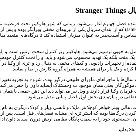
Stra
 سال پس از پایان شوکه‌کننده فصل چهارم آغاز می‌شود، زمانی که شهر هاوکینز تحت
است. وِکنا یا هنری کریل با بازی جیمی کمپل بوور (Jamie Campbell Bower) که از ابتدای سریال یکی 
س و آسیب‌پذیر به ‌عنوان میزبان استفاده کند تا درگاه‌های متعدد میان 
یک متحد بلکه یک تهدید محسوب می‌شود و باید او را تحت کنترل خودش
ن میان شخصیت ویل بایرز با بازی نواه اشنپ (Noah Schnapp) که سال‌ها با ماجراهای ماورای طبیعی درگ
 دموگورگان یعنی همان موجودات وحشتناک آپساید داون را حس می‌کند و
ن وکنا قرار دارند و ویل نیز می‌تواند دید این ذهن جمعی یا همان دم
 عطفی در پایان‌بندی بخش اول فصل پایانی تبدیل می‌شود.
. هالی ویلر خواهر کوچک‌تر مایک و نانسی ویلر و کودک دیگری به نام 
دن درگاه‌ها بوده که استراتژی‌ای مشابه فصل‌های قبل است. پس از ربو
دکان، جستجوی خود را به سمت پایگاه نظامی ارتش درون آپساید داون ادام