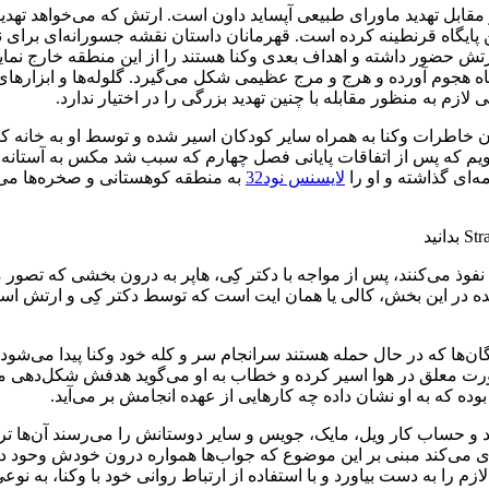
تهدید ماورای طبیعی آپساید داون است. ارتش که می‌خواهد تهدیدات آ
پایگاه قرنطینه کرده است. قهرمانان داستان نقشه جسورانه‌ای برای نج
عی می‎‎‌کنند کودکانی که در پایگاه ارتش حضور داشته و اهداف بعدی وکنا هستند را از این م
خل پایگاه هجوم آورده و هرج و مرج عظیمی شکل می‌گیرد. گلوله‌ها و ابزا
ازم به منظور مقابله با چنین تهدید بزرگی را در اختیار ندارد.
ان خاطرات وکنا به همراه سایر کودکان اسیر شده و توسط او به خان
Sad) پیدا می‌شود. ما متوجه می‌شویم که پس از اتفاقات پایانی فصل چهارم که سبب ش
‌ای گذاشته و او را
لایسنس نود32
به منطقه کوهستانی و صخره‌ها می‌ک
نفوذ می‌کنند، پس از مواجه با دکتر کِی، هاپر به درون بخشی که تصور 
ر این بخش، کالی یا همان ایت است که توسط دکتر کِی و ارتش اسیر شده
ن‌ها که در حال حمله هستند سرانجام سر و کله خود وکنا پیدا می‌شود 
ورت معلق در هوا اسیر کرده و خطاب به او می‌گوید هدفش شکل‌دهی مجدد
وده که به او نشان داده چه کارهایی از عهده انجامش بر می‌آید.
د و حساب کار ویل، مایک، جویس و سایر دوستانش را می‌رسند آن‌ها ت
ری می‌کند مبنی بر این موضوع که جواب‌ها همواره درون خودش وحود دا
زم را به دست بیاورد و با استفاده از ارتباط روانی خود با وکنا، به نو