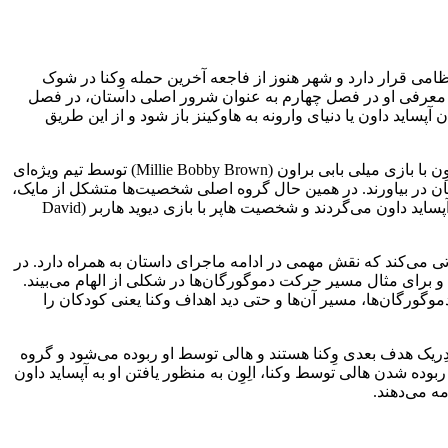
 قرنطینه نظامی قرار دارد و شهر هنوز از فاجعه آخرین حمله وِکنا در شوک
از نیروهای مخفی ویرانگر بوده و پس از معرفی او در فصل چهارم به عنوان شرور اصلی داستان، در فصل
آپساید داون یا دنیای وارونه به هاوکینز باز شود و از این طریق
در چند اپیزود ابتدایی بخش اول، وضعیت بحرانی و فضای تاریک این فصل به‌ خوبی ترسیم می‌شود. هاوکینز زیر کنترل سخت ارتش است و الِوِن با بازی میلی بابی براون (Millie Bobby Brown) توسط تیم ویژه‌ای
ان در بیاورند. در همین حال گروه اصلی شخصیت‌ها متشکل از مایک،
ویل، لوکاس، جویس، استیو و رابین در حاشیه فعالیت می‌کنند و با استفاده از تجهیزات رادیویی و کدهای مخفی به دنبال رد و اثری از وِکنا در آپساید داون می‌گردند و شخصیت هاپر با بازی دیوید هاربر (David
یر بوده، شروع به تجربه تغییراتی می‌کند که نقش مهمی در ادامه ماجرای داستان به همراه دارد. در
 برای مثال مسیر حرکت دموگورگان‌ها در شکلی از الهام می‌بیند.
وگورگان‌ها، مسیر آن‌ها و حتی دید اهداف وکنا یعنی کودکان را
دِریک هدف بعدی وِکنا هستند و هالی توسط او ربوده می‌شود و گروه
ده شدن هالی توسط وکنا، الِوِن به منظور یافتن او به آپساید داون
ه می‌دهند.