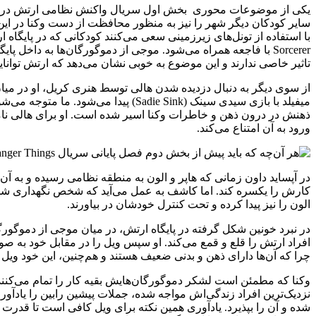
یکی از موضوعات محوری بخش اول سریال واکنش نظامی ارتش در مقابل 
سایر کودکان دیگر شهر را نیز به منظور محافظت از دست وکنا در این 
با استفاده از تونل‌های زیرزمینی س
Sorcerer با فاجعه همراه می‌شود. موجی از دموگورگان‌ها به دا
تاثیر خاصی ندارند و این موضوع به خوبی نشان می‌دهد که ارتش توانایی ل
از سوی دیگر به دنبال دزدیده شدن هالی توسط هنری کریل، او در می
میفیلد با بازی سیدی سینک (ie Sink
ذهنش در درون ذهن و خاطرات وکنا اسیر شده است. او برای هالی نامه
ورود به آن امتناع می‌کند.
در آپساید داون زمانی که هاپر و الون به منطقه نظامی رسیده و به آن 
کارش را یکسره کند. اما کاشف به عمل می‌آید که شخص نگهداری شده د
الون‌ را نیز پیدا کرده و تحت کنترل خودشان در بیاورند.
در نبرد خونین شکل گرفته در پایگاه ارتش، در میان موجی از دموگورگا
افراد ارتش را قلع و قمع می‌کند. او سپس ویل را در مقابل خود به ص
چرا که آن‌ها دارای ذهن و بدنی ضعیف هستند و هم‌چنین، این خود ویل ب
وکنا که مطمئن است لشکر دموگورگان‌هایش بقیه کار را تمام می‌کنن
نزدیک‌ترین افراد زندگی‌اش مواجه شده، جملات پیشین رابین را یادآو
شده و آن را بپذیرد. یادآوری همین نکته برای ویل کافی است تا قدرت لا