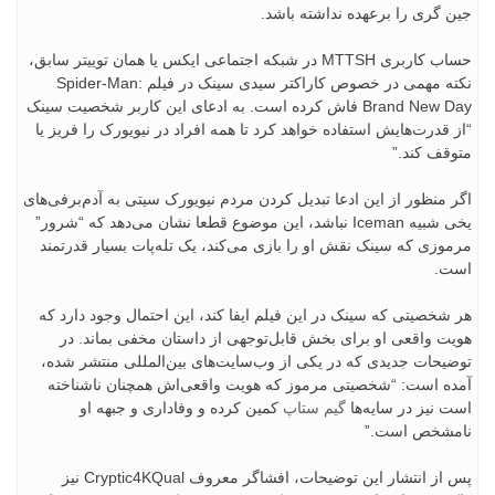
جین گری را برعهده نداشته باشد.
حساب کاربری MTTSH در شبکه اجتماعی ایکس یا همان توییتر سابق،
نکته مهمی در خصوص کاراکتر سیدی سینک در فیلم Spider-Man:
Brand New Day فاش کرده است. به ادعای این کاربر شخصیت سینک
“از قدرت‌هایش استفاده خواهد کرد تا همه افراد در نیویورک را فریز یا
متوقف کند.”
اگر منظور از این ادعا تبدیل کردن مردم نیویورک سیتی به آدم‌برفی‌های
یخی شبیه Iceman نباشد، این موضوع قطعا نشان می‌دهد که “شرور”
مرموزی که سینک نقش او را بازی می‌کند، یک تله‌پات بسیار قدرتمند
است.
هر شخصیتی که سینک در این فیلم ایفا کند، این احتمال وجود دارد که
هویت واقعی او برای بخش قابل‌توجهی از داستان مخفی بماند. در
توضیحات جدیدی که در یکی از وب‌سایت‌های بین‌المللی منتشر شده،
آمده است: “شخصیتی مرموز که هویت واقعی‌اش همچنان ناشناخته
است نیز در سایه‌ها
گیم ستاپ
کمین کرده و وفاداری و جبهه او
نامشخص است.”
پس از انتشار این توضیحات، افشاگر معروف Cryptic4KQual نیز