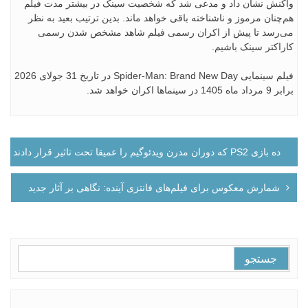
واکنش نشان داد و مدعی شد که شخصیت سینک در بیشتر مدت فیلم
هم‌چنان مرموز و ناشناخته باقی خواهد ماند. بدین ترتیب بعید به نظر
می‌رسد تا پیش از اکران رسمی فیلم شاهد مشخص شدن رسمی
کاراکتر سینک باشیم.
فیلم سینمایی Spider-Man: Brand New Day در تاریخ 31 جولای 2026
برابر 9 مرداد ماه 1405 در سینماها اکران خواهد شد.
راهبری
ده بازی PS2 که دوران مدرن ویدئوگیم را عمیقا تحت تاثیر قرار دادند
نوشته
شمارش معکوس برای فیلم‌های فانتزی آینده: نگاهی بر آثار جدید
جستجو
برای: