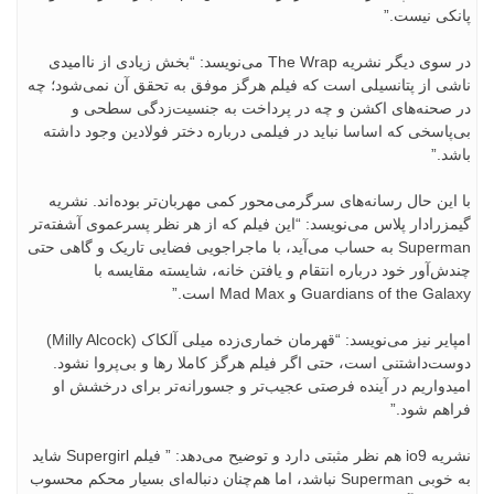
پانکی نیست.”
در سوی دیگر نشریه The Wrap می‌نویسد: “بخش زیادی از ناامیدی
ناشی از پتانسیلی است که فیلم هرگز موفق به تحقق آن نمی‌شود؛ چه
در صحنه‌های اکشن و چه در پرداخت به جنسیت‌زدگی سطحی و
بی‌پاسخی که اساسا نباید در فیلمی درباره دختر فولادین وجود داشته
باشد.”
با این حال رسانه‌های سرگرمی‌محور کمی مهربان‌تر بوده‌اند. نشریه
گیمزرادار پلاس می‌نویسد: “این فیلم که از هر نظر پسرعموی آشفته‌تر
Superman به حساب می‌آید، با ماجراجویی فضایی تاریک و گاهی حتی
چندش‌آور خود درباره انتقام و یافتن خانه، شایسته مقایسه با
Guardians of the Galaxy و Mad Max است.”
امپایر نیز می‌نویسد: “قهرمان خماری‌زده میلی آلکاک (Milly Alcock)
دوست‌داشتنی است، حتی اگر فیلم هرگز کاملا رها و بی‌پروا نشود.
امیدواریم در آینده فرصتی عجیب‌تر و جسورانه‌تر برای درخشش او
فراهم شود.”
نشریه io9 هم نظر مثبتی دارد و توضیح می‌دهد: ” فیلم Supergirl شاید
به خوبی Superman نباشد، اما هم‌چنان دنباله‌ای بسیار محکم محسوب