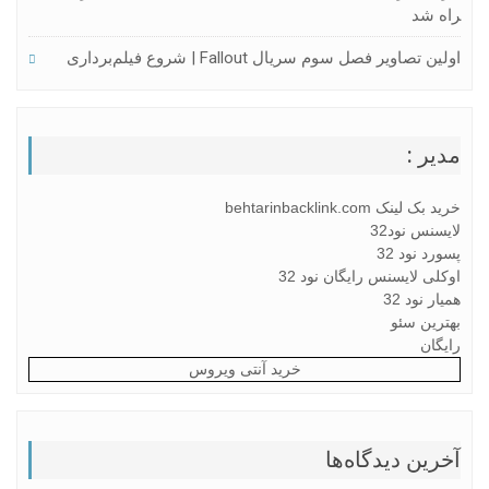
راه شد
اولین تصاویر فصل سوم سریال Fallout | شروع فیلم‌برداری
مدیر :
خرید بک لینک behtarinbacklink.com
لایسنس نود32
پسورد نود 32
اوکلی لایسنس رایگان نود 32
همیار نود 32
بهترین سئو
رایگان
خرید آنتی ویروس
آخرین دیدگاه‌ها