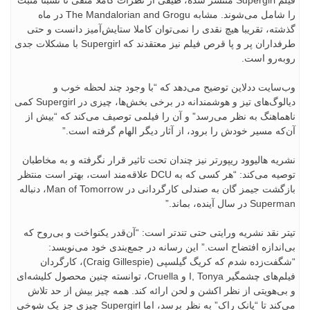
فیلم Supergirl منتشر شده، طیفی از نظرات کاملا منفی تا نسبتا مثبت
را شامل می‌شوند. مشابه The Mandalorian and Grogu در ماه
گذشته، تقریبا هیچ نقدی را نمی‌توان کاملا ستایش‌آمیز دانست و حتی
طرفداران پر و پا قرص فیلم نیز معتقدند که Supergirl با مشکلات جدی
روبه‌رو است.
وب‌سایت ددلاین توضیح می‌دهد که “با وجود چند لحظه خوب و
دیالوگ‌های تیز و هوشمندانه در برخی بخش‌ها، چیزی در Supergirl کمی
ناهماهنگ به نظر می‌رسد” و آن را فیلمی توصیف می‌کند که “بیش از
آن‌که مسیر خودش را برود، از آثار دیگر الهام گرفته است.”
نشریه هالیوود ریپورتر نیز چندان تحت تاثیر قرار نگرفته و به مخاطبان
توصیه می‌کند: “هر کسی که به DCU علاقه‌مند است، بهتر است منتظر
بازگشت جیمز گان به صندلی کارگردانی در Man of Tomorrow، دنباله
Superman در سال آینده، بماند.”
تیتر نقد نشریه ورایتی حتی تندتر است: “آن‌قدر یکنواخت و بی‌روح که
بی‌اندازه افتضاح است.” این رسانه در جمع‌بندی خود می‌نویسد:
“شگفت‌زده شدم که کریگ گیلسپی (Craig Gillespie)، کارگردان
فیلم‌های چشمگیر I, Tonya و Cruella، توانسته چنین محصول کلیشه‌ای
و بی‌هویتی از نظر اکشن و لحن ارائه کند. همه چیز بیش از حد تلاش
می‌کند تا “پانک راک” به نظر برسد، اما Supergirl چیزی جز یک شوخی