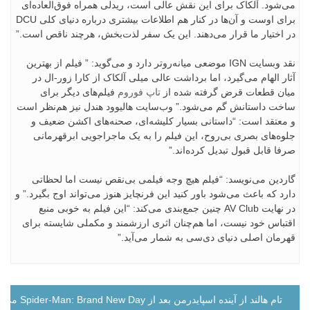
می‌شود. آلکاک برای این نقش عالی است، ریدلی همراه فوق‌العاده‌ای
برای اوست و آن‌ها در کنار هم اطلاعات بیشتری درباره دنیای کلی DCU
در اختیار ما قرار می‌دهند. این یک سفر لذت‌بخش، هرچند ناقص است.”
نقد وبسایت IGN موضعی میانه‌روتر دارد و می‌گوید: ” فیلم از بهترین
آثار الهام می‌گیرد، اما برداشت عالی میلی آلکاک از کارا زور-ال در
میان قطعات قرض گرفته شده از
تاپ فوروم
فیلم‌های دیگر برای
ساخت داستانش گم می‌شود.” وب‌سایت هالیوود هندل نیز هم‌نظر است
و معتقد است: “داستانی بسیار کلیشه‌ای، صحنه‌های اکشن ضعیف و
جلوه‌های بصری بی‌روح، این فیلم را به یک ماجراجویی ابرقهرمانی
صرفا قابل قبول تبدیل کرده‌اند.”
گاردین می‌نویسد: “فیلم هیچ وجه فیلمی بی‌نقص نیست اما لحظاتی
دارد که باعث می‌شود باور کنید این فرنچایز هنوز می‌تواند اوج بگیرد.” و
در نهایت AV Club چنین جمع‌بندی می‌کند: “این فیلم به خوبی منبع
اقتباس خود نیست، اما هم‌چنان اثری ارزشمند و مکملی شایسته برای
قهرمان اصلی دنیای دی‌سی به شمار می‌آید.”
راهبری
تام هالند از آینده اسپایدرمن بعد از Spider-Man: Brand New Day می‌گوید
نوشته