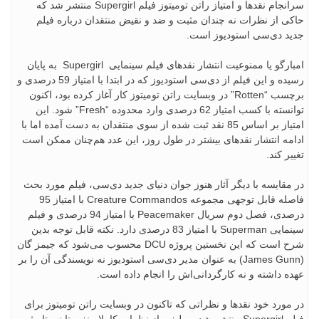
سرانجام نقدها و امتیاز راتن تومیتوز فیلم Supergirl منتشر شد که
حاکی از نظرات نه چندان مثبت و ضد و نقیض منتقدان درباره فیلم
جدید دی‌سی استودیوز است.
امبارگو یا ممنوعیت انتشار نقدهای فیلم سینمایی Supergirl به پایان
رسیده و این فیلم از دی‌سی استودیوز که در ابتدا با امتیاز 59 درصدی و
برچسب “Rotten” در وبسایت راتن تومیتوز کار آغاز کرده بود، اکنون
توانسته با کسب امتیاز 62 درصدی وارد محدوده “Fresh” شود. این
امتیاز بر اساس 85 نقد ثبت شده از سوی منتقدان به دست آمده اما با
ادامه انتشار نقدهای بیشتر در طول روز، این عدد هم‌چنان ممکن است
تغییر کند.
در مقایسه با دیگر آثار هنوز جوان دنیای جدید دی‌سی، فیلم مورد بحث
فاصله قابل توجهی مجموعه Creature Commandos با امتیاز 95
درصدی، فصل دوم سریال Peacemaker با امتیاز 94 درصدی و فیلم
سینمایی Superman با امتیاز 83 درصدی دارد. نکته قابل توجه بدین
شرح است که این نخستین پروژه DCU محسوب می‌شود که جیمز گان
(James Gunn) به عنوان مدیر دی‌سی استودیوز نه نویسندگی آن را بر
عهده داشته و نه کارگردانی‌اش را انجام داده است.
در مورد خود نقدها و نظراتی که تاکنون در وبسایت راتن تومیتوز برای