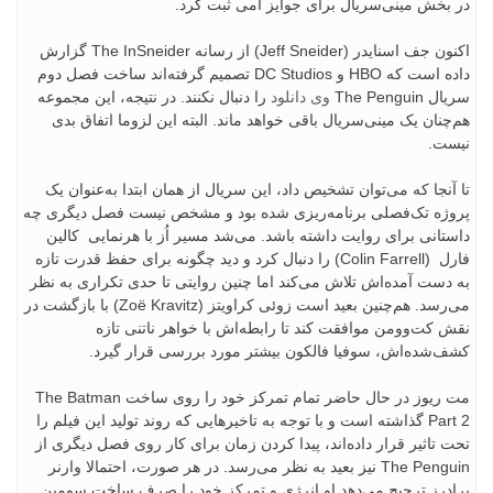
در بخش مینی‌سریال برای جوایز امی ثبت کرد.
اکنون جف اسنایدر (Jeff Sneider) از رسانه The InSneider گزارش
داده است که HBO و DC Studios تصمیم گرفته‌اند ساخت فصل دوم
سریال The Penguin
وی دانلود
را دنبال نکنند. در نتیجه، این مجموعه
هم‌چنان یک مینی‌سریال باقی خواهد ماند. البته این لزوما اتفاق بدی
نیست.
تا آنجا که می‌توان تشخیص داد، این سریال از همان ابتدا به‌عنوان یک
پروژه تک‌فصلی برنامه‌ریزی شده بود و مشخص نیست فصل دیگری چه
داستانی برای روایت داشته باشد. می‌شد مسیر اُز با هرنمایی کالین
فارل (Colin Farrell) را دنبال کرد و دید چگونه برای حفظ قدرت تازه
به ‌دست ‌آمده‌اش تلاش می‌کند اما چنین روایتی تا حدی تکراری به نظر
می‌رسد. هم‌چنین بعید است زوئی کراویتز (Zoë Kravitz) با بازگشت در
نقش کت‌وومن موافقت کند تا رابطه‌اش با خواهر ناتنی تازه
کشف‌شده‌اش، سوفیا فالکون بیشتر مورد بررسی قرار گیرد.
مت ریوز در حال حاضر تمام تمرکز خود را روی ساخت The Batman
Part 2 گذاشته است و با توجه به تاخیرهایی که روند تولید این فیلم را
تحت تاثیر قرار داده‌اند، پیدا کردن زمان برای کار روی فصل دیگری از
The Penguin نیز بعید به نظر می‌رسد. در هر صورت، احتمالا وارنر
برادرز ترجیح می‌دهد او انرژی و تمرکز خود را صرف ساخت سومین