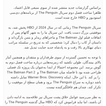
براساس گزارشات جدید منتشر شده از سوی منبعی قابل اعتماد،
ظاهرا ساخت فصل دوم سریال The Penguin از برنامه‌های دی‌سی
استودیوز و HBO خارج شده است.
سریال The Penguin زمانی که در سال 2024 از HBO پخش شد، به
موفقیتی بزرگ دست یافت. این سریال ما را به شهر گاتهام پس از
اتفاقات فیلم اول The Batman و ماجراهای ریدلر و بتمن بازگرداند و
داستان اُز کاب را دنبال کرد؛ شخصیتی که به‌ تدریج در سلسله‌ مراتب
دنیای تبهکاری بالا رفت و به پادشاه جدید جنایت تبدیل شد.
با توجه به تحسین گسترده از سوی طرفداران و منتقدان و همچنین آمار
بالای بینندگان، طولی نکشید که زمزمه‌هایی درباره ساخت فصل دوم به
گوش برسد. این مجموعه احتمالا از ابتدا به‌عنوان یک پروژه تک‌ فصلی
طراحی شده بود تا فاصله میان The Batman و The Batman Part 2
را پر کند. با این حال، اینکه Warner Bros. Discovery تمایل داشته
باشد دوباره به سراغ The Penguin برود و همان سطح از موفقیت را
تکرار کند، چندان هم غافلگیرکننده نیست.
به نظر می‌رسید عوامل خلاق پشت سریال نیز علاقه‌مند به ادامه دادن
آن باشند، اما نباید فراموش کرد که HBO سال گذشته The Penguin را