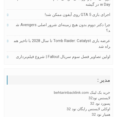
W Day در گیشه
اجرای بازی GTA 5 روی آیفون ممکن شد!
چرا دکتر دووم بدون هیچ زمینه‌ای شرور اصلی Avengers ش
د؟
عرضه بازی Tomb Raider: Catalyst تا سال 2028 با تاخیر هم
راه شد
اولین تصاویر فصل سوم سریال Fallout | شروع فیلم‌برداری
مدیر :
خرید بک لینک behtarinbacklink.com
لایسنس نود32
پسورد نود 32
اوکلی لایسنس رایگان نود 32
همیار نود 32