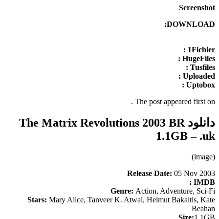
Screenshot
DOWNLOAD:
1Fichier :
HugeFiles :
Tusfiles :
Uploaded :
Uptobox :
.
The post appeared first on
دانلود The Matrix Revolutions 2003 BR
1.1GB – .uk
(image)
Release Date:
05 Nov 2003
IMDB :
Genre:
Action, Adventure, Sci-Fi
Stars:
Mary Alice, Tanveer K. Atwal, Helmut Bakaitis, Kate
Beahan
Size:
1.1GB