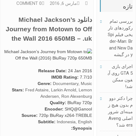
مارس 6, 2016
0 COMMENT
تازه
دانلود Michael Jackson’s
بررسی تمام
رکوردهای تار
Journey from Motown to Off
یخی فیلم Spi
the Wall 2016 650MB – .uk
Der-Man: Br
And New Da
Y در گیشه
اجرای بازی
Release Date:
24 Jan 2016
GTA 5 روی آی
IMDB Rating:
7.7/10
فون ممکن
Genre:
Documentary
,
Music
شد!
Stars:
Fred Astaire
,
Larkin Arnold
,
Lemon
Andersen
,
Ron Alexenburg
چرا دکتر دوو
Quality:
BluRay 720p
م بدون هیچ ز
Encoder:
SHQ@Ganool
مینه‌ای شرور
Source:
720p BluRay x264-TREBLE
اصلی Aveng
Subtitle:
Indonesia, English
Ers شد؟
Synopsis: