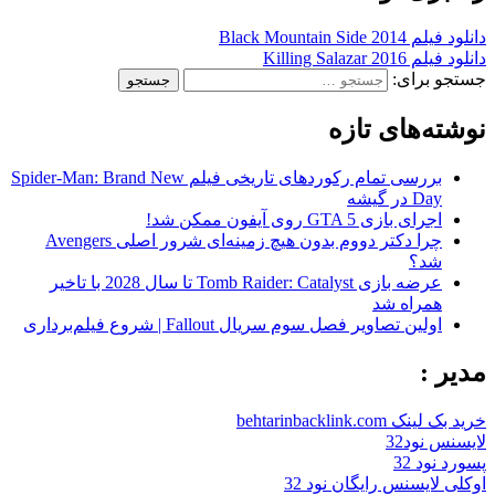
دانلود فیلم Black Mountain Side 2014
دانلود فیلم Killing Salazar 2016
جستجو برای:
نوشته‌های تازه
بررسی تمام رکوردهای تاریخی فیلم Spider-Man: Brand New
Day در گیشه
اجرای بازی GTA 5 روی آیفون ممکن شد!
چرا دکتر دووم بدون هیچ زمینه‌ای شرور اصلی Avengers
شد؟
عرضه بازی Tomb Raider: Catalyst تا سال 2028 با تاخیر
همراه شد
اولین تصاویر فصل سوم سریال Fallout | شروع فیلم‌برداری
مدیر :
خرید بک لینک behtarinbacklink.com
لایسنس نود32
پسورد نود 32
اوکلی لایسنس رایگان نود 32