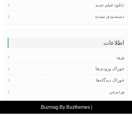
نلود فیلم جدید
ته‌بندی نشده
لاعات
ود
راک ورودی‌ها
راک دیدگاه‌ها
دپرس
.
Buzmag By
Buzthemes
|