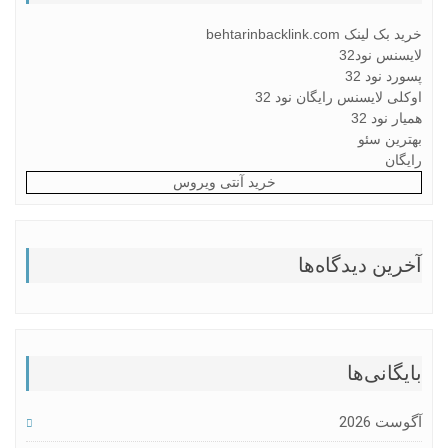
بک لینک behtarinbacklink.com
یسنس نود32
رد نود 32
کلی لایسنس رایگان نود 32
ار نود 32
ترین سئو
یگان
خرید آنتی ویروس
رین دیدگاه‌ها
یگانی‌ها
ست 2026