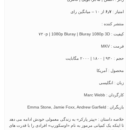
ياز :
۶٫۷
از ۱۰ – میانگین رای
شر کننده :
۷۲۰p | 1080p Bluray | Bluray 1
 : MKV
۱۸۰ | ۲۰۰۰ مگابایت
ول : آمریکا
ن : انگلیسی
دان : Marc Webb
Emma Stone, Jamie Foxx, Andrew Garfi
صه داستان : «پیتر پارکر» به زندگی معمولی خودش ادامه می دهد
اینکه یک کمپانی مرموز به نام «اوسکورپ» افرادی را با قدرت های