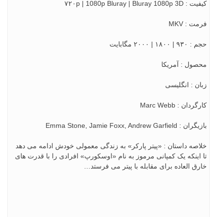
۷۲۰p | 1080p Bluray | Bluray 1
 : MKV
۱۸۰ | ۲۰۰۰ مگابایت
ول : آمریکا
ن : انگلیسی
دان : Marc Webb
Emma Stone, Jamie Foxx, Andrew Garfi
صه داستان : «پیتر پارکر» به زندگی معمولی خودش ادامه می دهد
اینکه یک کمپانی مرموز به نام «اوسکورپ» افرادی را با قدرت های
ق العاده برای مقابله با پیتر می فرستد…