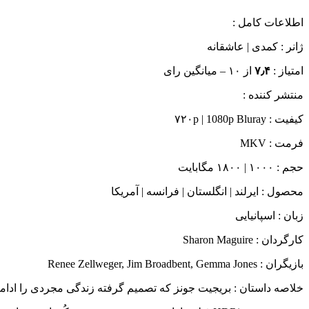
اطلاعات کامل :
ژانر : کمدی | عاشقانه
امتياز :
۷٫۴
از ۱۰ – میانگین رای
منتشر کننده :
کیفیت : ۷۲۰p | 1080p Bluray
فرمت : MKV
حجم : ۱۰۰۰ | ۱۸۰۰ مگابایت
محصول : ایرلند | انگلستان | فرانسه | آمریکا
زبان : اسپانیایی
کارگردان : Sharon Maguire
بازيگران : Renee Zellweger, Jim Broadbent, Gemma Jones
خلاصه داستان : بریجیت جونز که تصمیم گرفته زندگی مجردی را اد