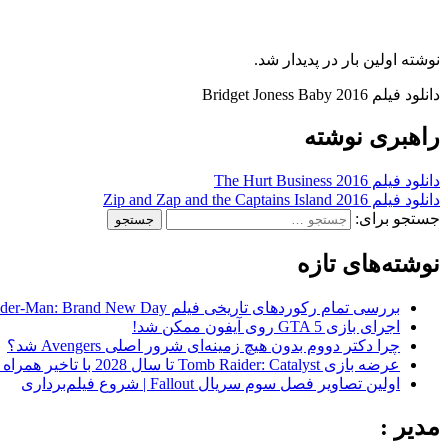
نوشته اولین بار در پدیدار شد.
دانلود فیلم Bridget Joness Baby 2016
راهبری نوشته
دانلود فیلم The Hurt Business 2016
دانلود فیلم Zip and Zap and the Captains Island 2016
جستجو برای:
نوشته‌های تازه
بررسی تمام رکوردهای تاریخی فیلم Spider-Man: Brand New Day در گیشه
اجرای بازی GTA 5 روی آیفون ممکن شد!
چرا دکتر دووم بدون هیچ زمینه‌ای شرور اصلی Avengers شد؟
عرضه بازی Tomb Raider: Catalyst تا سال 2028 با تاخیر همراه شد
اولین تصاویر فصل سوم سریال Fallout | شروع فیلم‌برداری
مدیر :