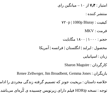
امتياز :
۷٫۴
از ۱۰ – میانگین رای
منتشر کننده :
کیفیت : ۷۲۰p | 1080p Bluray
فرمت : MKV
حجم : ۱۰۰۰ | ۱۸۰۰ مگابایت
محصول : ایرلند | انگلستان | فرانسه | آمریکا
زبان : اسپانیایی
کارگردان : Sharon Maguire
بازيگران : Renee Zellweger, Jim Broadbent, Gemma Jones
خلاصه داستان : بریجیت جونز که تصمیم گرفته زندگی مجردی را اد
توجه : نسخه HDRip فیلم دارای زیرنویس چسبیده ی کُره‌ای می‌باشد.