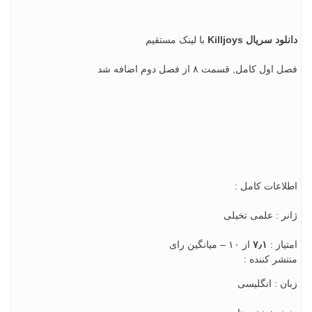
دانلود سریال Killjoys
با لینک مستقیم
فصل اول کامل, قسمت ۸ از فصل دوم اضافه شد
اطلاعات کامل :
ژانر : علمی تخیلی
امتياز :
۷٫۱
از ۱۰ – میانگین رای
منتشر کننده :
زبان : انگلیسی