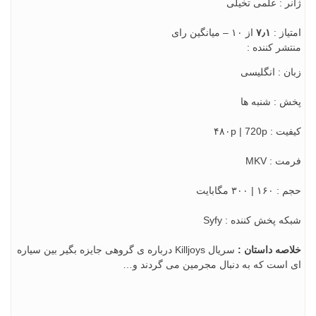
ژانر : علمی تخیلی
امتياز :
۷٫۱
از ۱۰ – میانگین رای
منتشر کننده :
زبان : انگلیسی
پخش : شنبه ها
کیفیت : ۴۸۰p | 720p
فرمت : MKV
حجم : ۱۶۰ | ۳۰۰ مگابایت
شبکه پخش کننده : Syfy
خلاصه داستان :
سریال Killjoys درباره ی گروهی جایزه بگیر بین سیاره
ای است که به دنبال مجرمین می گردند و…