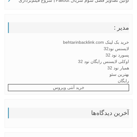
اولین تصاویر فصل سوم سریال Fallout | شروع فیلم‌برداری
مدیر :
خرید بک لینک behtarinbacklink.com
لایسنس نود32
پسورد نود 32
اوکلی لایسنس رایگان نود 32
همیار نود 32
بهترین سئو
رایگان
خرید آنتی ویروس
آخرین دیدگاه‌ها