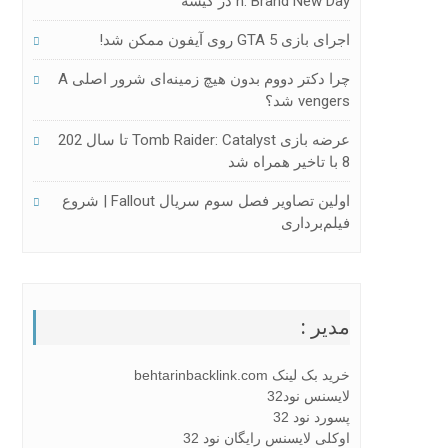
N: Brand New Day در گیشه
اجرای بازی GTA 5 روی آیفون ممکن شد!
چرا دکتر دووم بدون هیچ زمینه‌ای شرور اصلی A
Vengers شد؟
عرضه بازی Tomb Raider: Catalyst تا سال 202
8 با تاخیر همراه شد
اولین تصاویر فصل سوم سریال Fallout | شروع
فیلم‌برداری
مدیر :
خرید بک لینک behtarinbacklink.com
لایسنس نود32
پسورد نود 32
اوکلی لایسنس رایگان نود 32