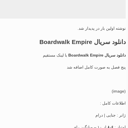
نوشته اولین بار در پدیدار شد.
دانلود سریال Boardwalk Empire
دانلود سریال Boardwalk Empire
با لینک مستقیم
پنج فصل به صورت کامل اضافه شد
(image)
اطلاعات کامل :
ژانر : جنایی | درام
امتیاز :
۸٫۶
از ۱۰ – میانگین رای