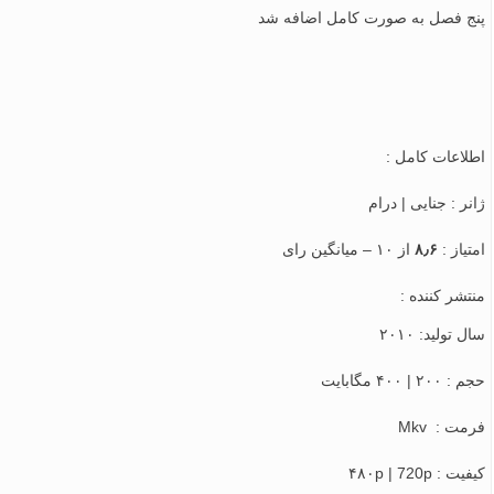
پنج فصل به صورت کامل اضافه شد
اطلاعات کامل :
ژانر : جنایی | درام
امتیاز :
۸٫۶
از ۱۰ – میانگین رای
منتشر کننده :
سال تولید: ۲۰۱۰
حجم : ۲۰۰ | ۴۰۰ مگابایت
فرمت : Mkv
کیفیت : ۴۸۰p | 720p