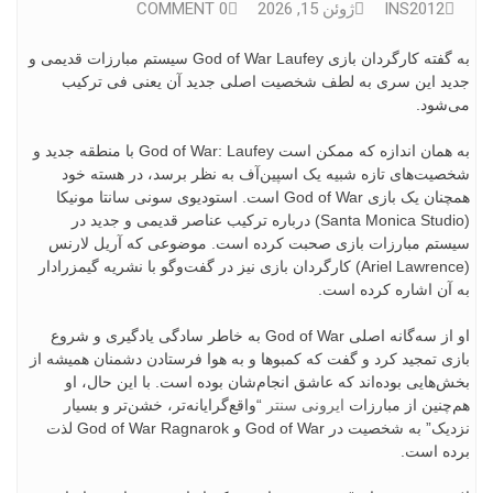
INS2012
ژوئن 15, 2026
0 COMMENT
به گفته کارگردان بازی God of War Laufey سیستم مبارزات قدیمی و
جدید این سری به لطف شخصیت اصلی جدید آن یعنی فی ترکیب
می‌شود.
به همان اندازه که ممکن است God of War: Laufey با منطقه جدید و
شخصیت‌های تازه شبیه یک اسپین‌آف به نظر برسد، در هسته خود
همچنان یک بازی God of War است. استودیوی سونی سانتا مونیکا
(Santa Monica Studio) درباره ترکیب عناصر قدیمی و جدید در
سیستم مبارزات بازی صحبت کرده است. موضوعی که آریل لارنس
(Ariel Lawrence) کارگردان بازی نیز در گفت‌وگو با نشریه گیمزرادار
به آن اشاره کرده است.
او از سه‌گانه اصلی God of War به خاطر سادگی یادگیری و شروع
بازی تمجید کرد و گفت که کمبوها و به هوا فرستادن دشمنان همیشه از
بخش‌هایی بوده‌اند که عاشق انجام‌شان بوده است. با این حال، او
هم‌چنین از مبارزات
ایرونی سنتر
“واقع‌گرایانه‌تر، خشن‌تر و بسیار
نزدیک” به شخصیت در God of War و God of War Ragnarok لذت
برده است.