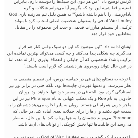
لارنس توضیح داد: “من هر دوی این سبک‌ها را دوست دارم، بنابراین
قضیه واقعا شبیه این بود که بگوییم آیا می‌توانم شکلات و کره
بادام‌زمینی را با هم داشته باشم؟” به همین دلیل تیم سازنده بازی God
of War Laufey فی را به‌عنوان شخصیت اصلی انتخاب کرد تا بتواند
ترکیبی از سیستم مبارزات قدیمی و جدید این مجموعه را در مقابل
مخاطبین خود قرار دهد.
ایشان ادامه داد: “این موضوع که این دو سبک وقتی کنار هم قرار
می‌گیرند چه شکلی پیدا می‌کنند و چه کسی می‌تواند بهترین نماینده این
ترکیب باشد؟ شخصیتی که آن چابکی و انعطاف‌پذیری را ارائه دهد، اما
در عین حال بتواند روبه‌روی هر دشمنی که لازم است بایستد.”
با توجه به دستاوردهای فِی در حماسه نورس، این تصمیم منطقی به
نظر می‌رسد. او نه‌تنها قهرمان جاینت‌ها بود، بلکه حتی در برابر تور نیز
ایستادگی کرده بود. البته فی در مسیر خود تنها نخواهد بود. روبان
جادویی به نام Rue و یک معکب کیهانی به نام Phranque نیز در این
ماجراجویی همراه فی هستند. روبان به پلیر اجازه می‌دهد دشمنان را به
سمت خود بکشد و آن‌ها را برای حملات بعدی آماده کند، در حالی که
Phranque می‌تواند دشمنان را به هوا پرتاب کند. با این حال، به نظر
می‌رسد این قابلیت‌ها تنها بخش کوچکی از توانایی‌های آن‌ها باشد.
با توجه به اینکه گفته می‌شود God of War: Laufey در نیمه نخست